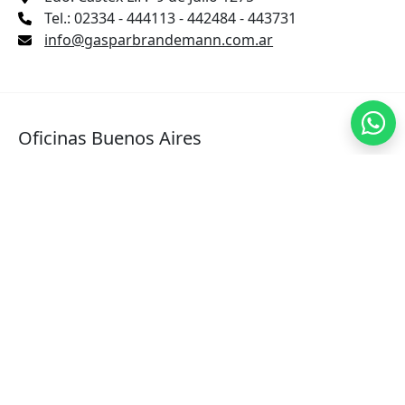
Tel.: 02334 - 444113 - 442484 - 443731
info@gasparbrandemann.com.ar
Oficinas Buenos Aires
Avda. Belgrano 863 - P. 4 - B - C1092AAI - CABA
Tel.: 011-4334-(0821 / 2847) - 011-4342-3771
WhatsApp:
11-6027-7777
brandemannconsignataria@gmail.com
Oficinas Mercado Cañuelas
Tel.: JUAN CIFRE : 011-3808 7417
Tel.: JULIO RAMOS: 011-5408 8677
brandemannconsignataria@gmail.com