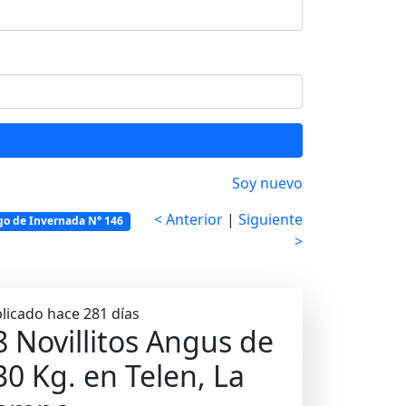
Soy nuevo
< Anterior
|
Siguiente
go de Invernada N° 146
>
licado hace 281 días
8 Novillitos Angus de
30 Kg. en Telen, La