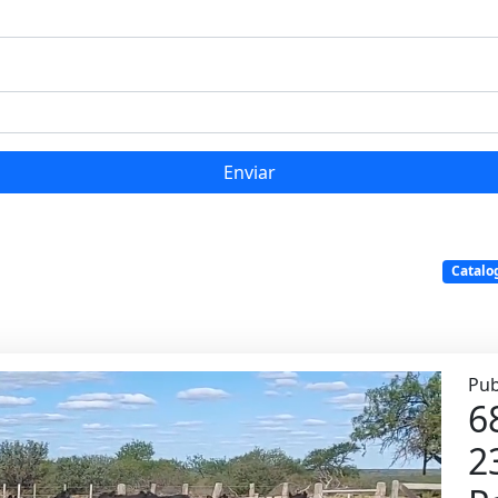
Enviar
Catalo
Pub
6
2