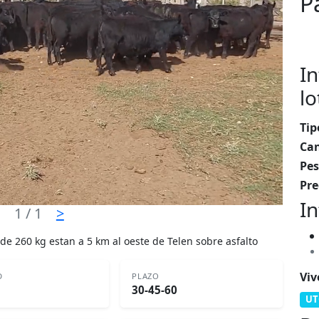
P
In
lo
Tip
Can
Pes
Pre
In
1
/ 1
>
 de 260 kg estan a 5 km al oeste de Telen sobre asfalto
Viv
D
PLAZO
30-45-60
UT