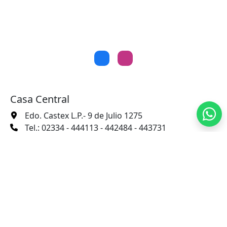
Casa Central
Edo. Castex L.P.- 9 de Julio 1275
Tel.: 02334 - 444113 - 442484 - 443731
info@gasparbrandemann.com.ar
Oficinas Buenos Aires
Avda. Belgrano 863 - P. 4 - B - C1092AAI - CABA
Tel.: 011-4334-(0821 / 2847) - 011-4342-3771