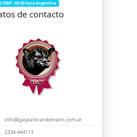
C/GMT -03:00 hora Argentina
atos de contacto
info@gasparbrandemann.com.ar
2334-444113