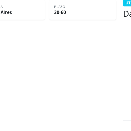
UT
IA
PLAZO
D
Aires
30-60