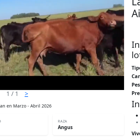
L
A
In
lo
Tip
Can
Pes
1
/ 1
>
Pre
In
gan en Marzo - Abril 2026
D
RAZA
Angus
Viv