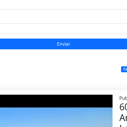
Enviar
C
Pub
6
A