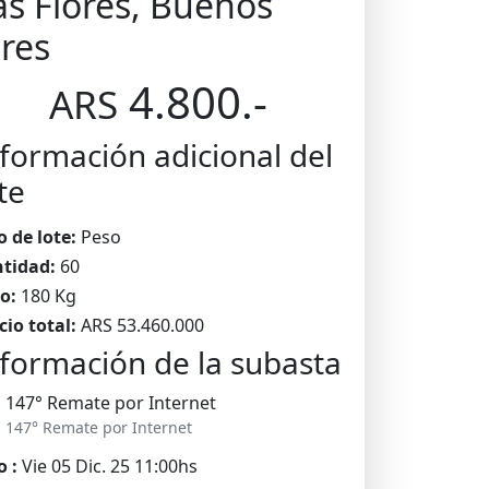
as Flores, Buenos
ires
4.800.-
ARS
formación adicional del
te
o de lote:
Peso
tidad:
60
o:
180 Kg
cio total:
ARS 53.460.000
formación de la subasta
147° Remate por Internet
147° Remate por Internet
o :
Vie 05 Dic. 25 11:00hs