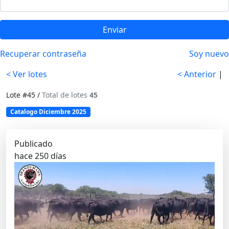
Enviar
Recuperar contraseña
Soy nuevo
< Ver lotes
< Anterior
|
Lote #45 /
Total de lotes
45
Catalogo Diciembre 2025
Publicado
hace 250 días