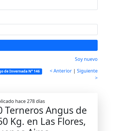
Soy nuevo
< Anterior
|
Siguiente
go de Invernada N° 146
>
licado hace 278 días
0 Terneros Angus de
50 Kg. en Las Flores,