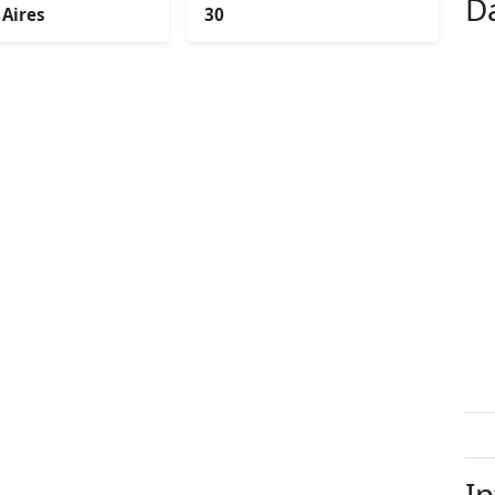
D
Aires
30
In