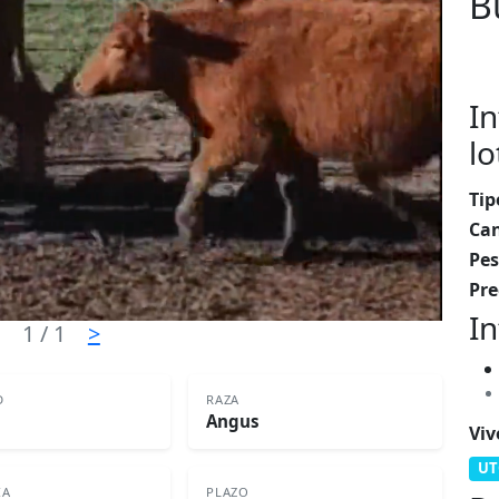
B
In
lo
Tip
Can
Pes
Pre
In
1
/ 1
>
D
RAZA
Angus
Viv
UT
IA
PLAZO