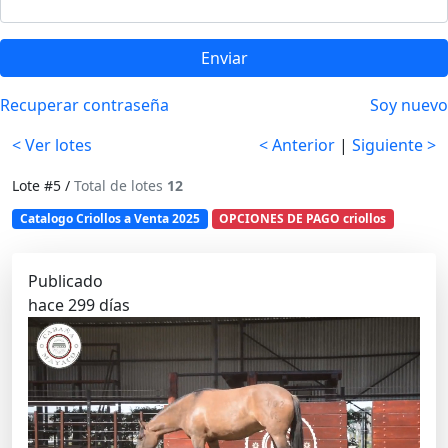
Enviar
Recuperar contraseña
Soy nuevo
< Ver lotes
< Anterior
|
Siguiente >
Lote #5 /
Total de lotes
12
Catalogo Criollos a Venta 2025
OPCIONES DE PAGO criollos
Publicado
hace 299 días