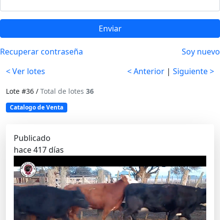
Enviar
Recuperar contraseña
Soy nuevo
< Ver lotes
< Anterior
|
Siguiente >
Lote #36 /
Total de lotes
36
Catalogo de Venta
Publicado
hace 417 días