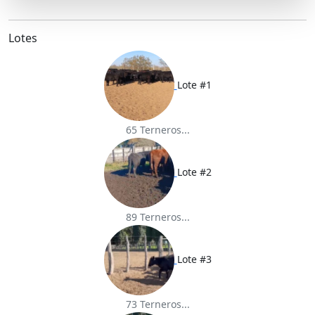
r
e
t
i
t
e
b
t
l
s
o
e
A
o
r
p
Lotes
k
p
Lote #1
65 Terneros...
Lote #2
89 Terneros...
Lote #3
73 Terneros...